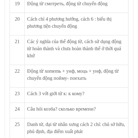
19
Động từ смотреть, động từ chuyển động
20
Cách chỉ 4 phương hướng, cách 6 : biểu thị
phương tiện chuyển động
21
Các ý nghĩa của thể động từ, cách sử dụng động
từ hoàn thành và chưa hoàn thành thể ở thời quá
khứ
22
Động từ хоmеmь + унф, моць + унф, động từ
chuyển động пойму- поехать
23
Cách 3 với giới từ к: к кому?
24
Câu hỏi коэба? сколько времени?
25
Danh từ, đại từ nhân xưng cách 2 chỉ: chủ sở hữu,
phủ định, địa điểm xuất phát