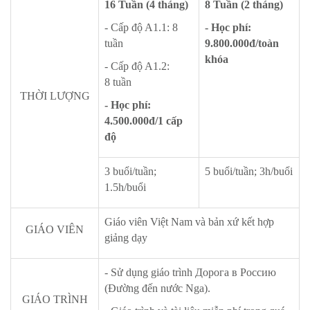
16 Tuần (4 tháng)
8 Tuần (2 tháng)
- Cấp độ A1.1: 8
- Học phí:
tuần
9.800.000đ/toàn
khóa
- Cấp độ A1.2:
8 tuần
THỜI LƯỢNG
- Học phí:
4.500.000đ/1 cấp
độ
3 buổi/tuần;
5 buổi/tuần; 3h/buổi
1.5h/buổi
Giáo viên Việt Nam và bản xứ kết hợp
GIÁO VIÊN
giảng dạy
- Sử dụng giáo trình Дорога в Россию
(Đường đến nước Nga).
GIÁO TRÌNH