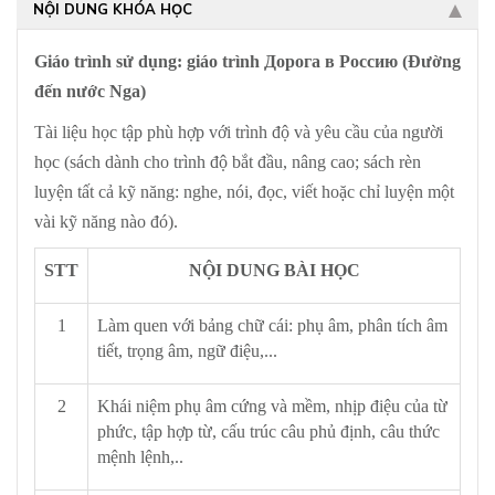
NỘI DUNG KHÓA HỌC
Giáo trình sử dụng: giáo trình Дорога в Россию (Đường
đến nước Nga)
Tài liệu học tập phù hợp với trình độ và yêu cầu của người
học (sách dành cho trình độ bắt đầu, nâng cao; sách rèn
luyện tất cả kỹ năng: nghe, nói, đọc, viết hoặc chỉ luyện một
vài kỹ năng nào đó).
STT
NỘI DUNG BÀI HỌC
1
Làm quen với bảng chữ cái: phụ âm, phân tích âm
tiết, trọng âm, ngữ điệu,...
2
Khái niệm phụ âm cứng và mềm, nhịp điệu của từ
phức, tập hợp từ, cấu trúc câu phủ định, câu thức
mệnh lệnh,..