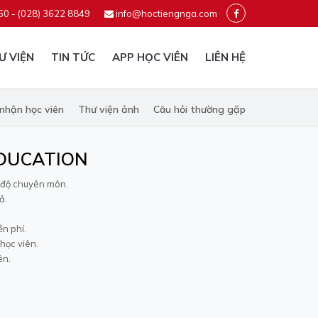
60 - (028) 3622 8849
info@hoctiengnga.com
Ư VIỆN
TIN TỨC
APP HỌC VIÊN
LIÊN HỆ
nhận học viên
Thư viện ảnh
Câu hỏi thường gặp
DUCATION
 độ chuyên môn.
ả.
ễn phí.
học viên.
ên.