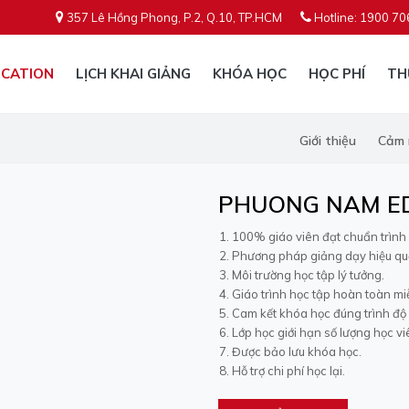
357 Lê Hồng Phong, P.2, Q.10, TP.HCM
Hotline: 1900 70
CATION
LỊCH KHAI GIẢNG
KHÓA HỌC
HỌC PHÍ
TH
Giới thiệu
Cảm 
PHUONG NAM E
100% giáo viên đạt chuẩn trình
Phương pháp giảng dạy hiệu qu
Môi trường học tập lý tưởng.
Giáo trình học tập hoàn toàn mi
Cam kết khóa học đúng trình độ 
Lớp học giới hạn số lượng học vi
Được bảo lưu khóa học.
Hỗ trợ chi phí học lại.