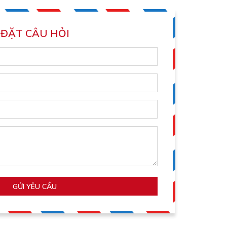
ĐẶT CÂU HỎI
GỬI YÊU CẦU