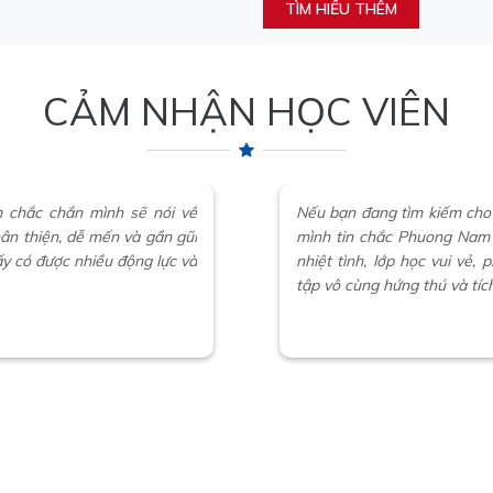
TÌM HIỂU THÊM
CẢM NHẬN HỌC VIÊN
 chắc chắn mình sẽ nói về
Nếu bạn đang tìm kiếm cho
hân thiện, dễ mến và gần gũi
mình tin chắc Phuong Nam 
y có được nhiều động lực và
nhiệt tình, lớp học vui vẻ,
tập vô cùng hứng thú và tíc