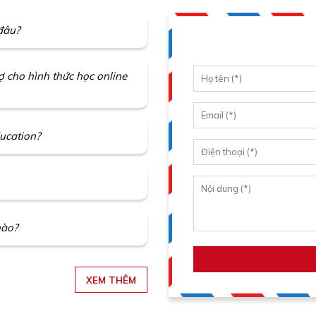
đâu?
rợ cho hình thức học online
ucation?
nào?
XEM THÊM