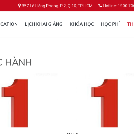
357 Lê Hồng Phong, P.2, Q.10, TP.HCM
Hotline: 1900 70
CATION
LỊCH KHAI GIẢNG
KHÓA HỌC
HỌC PHÍ
TH
C HÀNH