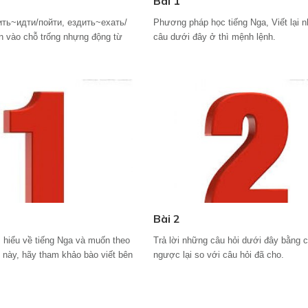
Bài 1
ить~идти/пойти, ездить~ехать/
Phương pháp học tiếng Nga, Viết lại 
n vào chỗ trống nhựng động từ
câu dưới đây ở thì mệnh lệnh.
Bài 2
 hiểu về tiếng Nga và muốn theo
Trả lời những câu hỏi dưới đây bằng c
g này, hãy tham khảo bào viết bên
ngược lại so với câu hỏi đã cho.