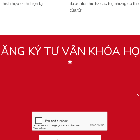
 thích hợp ờ thì hiện tại
được đổi thứ tự các từ, nhưng có thể 
của từ
ĂNG KÝ TƯ VẤN KHÓA H