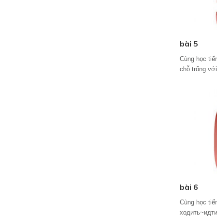
bài 5
Cùng học tiế
chỗ trống vớ
bài 6
Cùng học tiế
ходить~идти