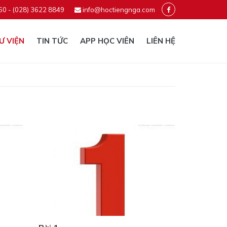
60 - (028) 3622 8849
info@hoctiengnga.com
Ư VIỆN
TIN TỨC
APP HỌC VIÊN
LIÊN HỆ