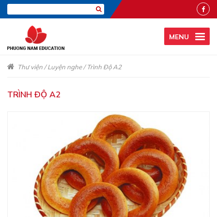
MENU
Thư viện
/
Luyện nghe
/
Trình Độ A2
TRÌNH ĐỘ A2