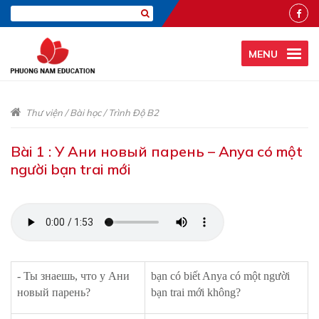
MENU
Thư viện
/
Bài học
/
Trình Độ B2
Bài 1 : У Ани новый парень – Anya có một
người bạn trai mới
- Ты знаешь, что у Ани
bạn có biết Anya có một người
новый парень?
bạn trai mới không?