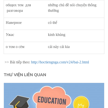
общих тем для
những chủ đề nói chuyện thông
разговора
thường
Наверное
có thể
Ужас
kinh khủng
о том о сём
cái này cái kia
>> Bài tiếp theo:
http://hoctiengnga.com/v24/bai-2.html
THƯ VIỆN LIÊN QUAN