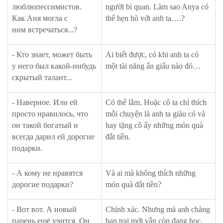
люблюпессимистов.
người bi quan. Làm sao Anya có
Как Аня могла с
thể hẹn hò với anh ta….?
ним встречаться...?
- Кто знает, может быть
Ai biết được, có khi anh ta có
у него был какой-нибудь
một tài năng ẩn giấu nào đó…
скрытый талант...
- Наверное. Или ей
Có thể lắm. Hoặc cô ta chỉ thích
просто нравилось, что
mỗi chuyện là anh ta giàu có và
он такой богатый и
hay tặng cô ấy những món quà
всегда дарил ей дорогие
đắt tiền.
подарки.
- А кому не нравятся
Và ai mà không thích những
дорогие подарки?
món quà đắt tiền?
- Вот вот. А новый
Chính xác. Nhưng mà anh chàng
парень ещё учится. Он
bạn trai mới vẫn còn đang học.