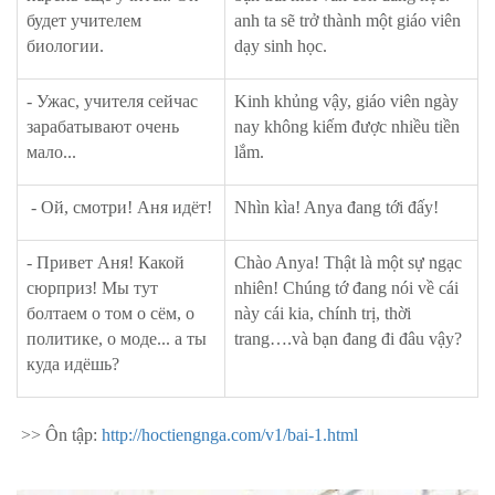
будет учителем
anh ta sẽ trở thành một giáo viên
биологии.
dạy sinh học.
- Ужас, учителя сейчас
Kinh khủng vậy, giáo viên ngày
зарабатывают очень
nay không kiếm được nhiều tiền
мало...
lắm.
- Ой, смотри! Аня идёт!
Nhìn kìa! Anya đang tới đấy!
- Привет Аня! Какой
Chào Anya! Thật là một sự ngạc
сюрприз! Мы тут
nhiên! Chúng tớ đang nói về cái
болтаем о том о сём, о
này cái kia, chính trị, thời
политике, о моде... а ты
trang….và bạn đang đi đâu vậy?
куда идёшь?
>> Ôn tập:
http://hoctiengnga.com/v1/bai-1.html