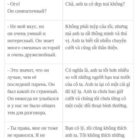
- Ого!
Chà, anh ta có đẹp trai không?
Он симпатичный?
- Не мой вкус, но
Không phải tuýp của tôi, nhưng
он очень умный и
mà anh ta rất thông minh và thú
интересный. Он знает
vị. Anh ta biết rất nhiều chuyện
много смешных историй
cười và cũng rất thân thiện.
и очень дружелюбный.
- Это значит, что он
Có nghĩa là, anh ta tốt hơn nhiều
лучше, чем её
so với những người bạn trai trước
последний парень. Он
của cô ta. Anh ta lại có một cái gì
был какой-то странный.
đó kỳ lạ. Anh ta chưa bao giờ
Он никогда не улыбался
cười và chúng tôi chưa từng có
и у нас не было общих
một cuộc đối thoại bình thường.
тем для разговора.
- Ты права, мне он тоже
Bạn có lý, tôi cũng không thích
не нравился. Я не
anh ta. Tôi không thích những