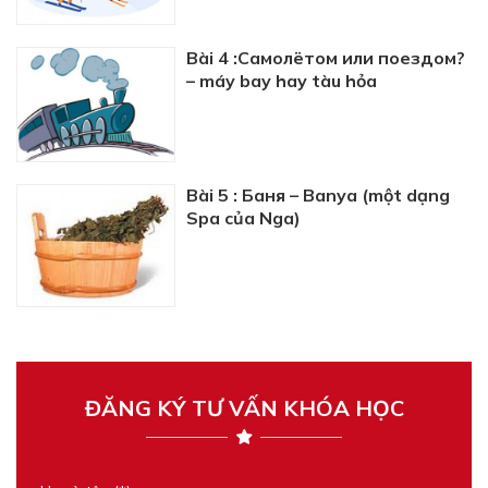
Bài 4 :Самолётом или поездом?
– máy bay hay tàu hỏa
Bài 5 : Баня – Banya (một dạng
Spa của Nga)
ĐĂNG KÝ TƯ VẤN KHÓA HỌC