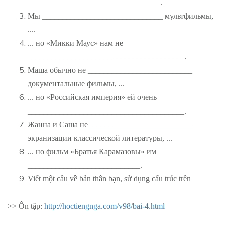
_________________________________.
Мы ______________________________ мультфильмы,
....
... но «Микки Маус» нам не
_______________________________________.
Маша обычно не __________________________
документальные фильмы, ...
... но «Российская империя» ей очень
_______________________________________.
Жанна и Саша не _________________________
экранизации классической литературы, ...
... но фильм «Братья Карамазовы» им
____________________________.
Viết một câu về bản thân bạn, sử dụng cấu trúc trên
>> Ôn tập:
http://hoctiengnga.com/v98/bai-4.html