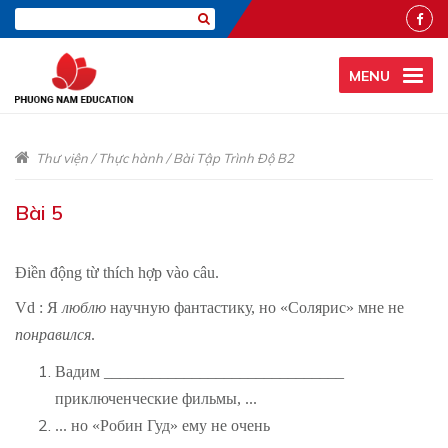
MENU
Thư viện
/
Thực hành
/
Bài Tập Trình Độ B2
Bài 5
Điền động từ thích hợp vào câu.
Vd : Я
люблю
научную фантастику, но «Солярис» мне не
понравился
.
Вадим ______________________________
приключенческие фильмы, ...
... но «Робин Гуд» ему не очень